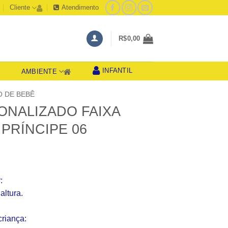
Cliente
Atendimento
R$
0,00
INFANTIL
AMBIENTE
S
 DE BEBÊ
ONALIZADO FAIXA
PRÍNCIPE 06
:
altura.
riança: