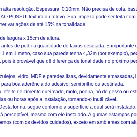
m alta resolução. Espessura: 0,10mm. Não precisa de cola, basta 
 NÃO POSSUI textura ou relevo. Sua limpeza pode ser feita com
rer variações de até 15% na tonalidade.
de largura x 15cm de altura.
ntes de pedir a quantidade de faixas desejada. É importan
e 1 em 1 metro, caso sua parede tenha 4,32m (por exemplo), peç
 pois é provável que dê diferença de tonalidade no próximo pe
azulejos, vidro, MDF e paredes lisas, devidamente emassadas, l
 para boa aderência do adesivo: semibrilho ou acetinada.
o, efeito de cimento queimado, mofo, poeira, pó de gesso ou est
s ou horas após a instalação, tornando-o inutilizável.
 Desta forma, segue conforme a superfície a qual será instalado.
ará perceptível, mesmo com ele instalado. Algumas estampas p
ternos (com os devidos cuidados), exceto em ambientes com al