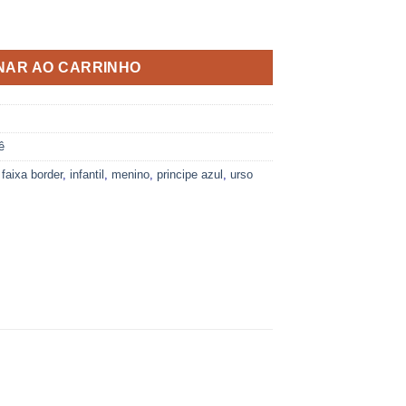
XA BORDER URSO PRÍNCIPE 06 quantidade
NAR AO CARRINHO
ê
,
faixa border
,
infantil
,
menino
,
principe azul
,
urso