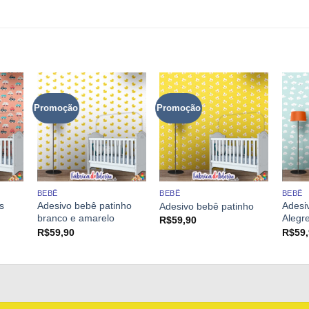
Promoção
Promoção
BEBÊ
BEBÊ
BEBÊ
s
Adesivo bebê patinho
Adesi
Adesivo bebê patinho
branco e amarelo
Alegr
R$
59,90
R$
59,90
R$
59