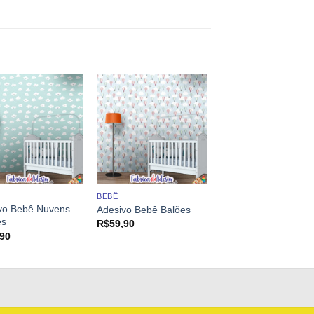
BEBÊ
vo Bebê Nuvens
Adesivo Bebê Balões
es
R$
59,90
,90