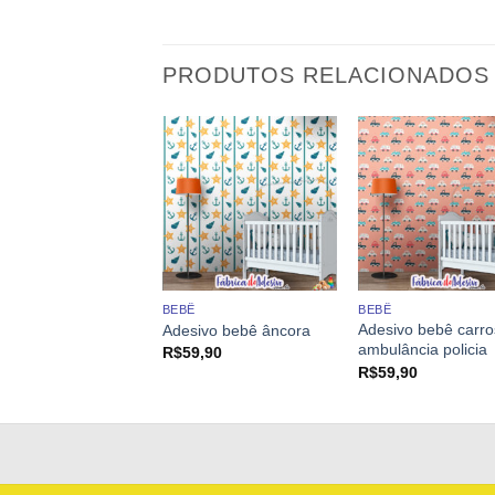
PRODUTOS RELACIONADOS
BEBÊ
BEBÊ
Adesivo bebê carro
ivo Listras Pastel
Adesivo bebê âncora
ambulância policia
9,90
R$
59,90
R$
59,90