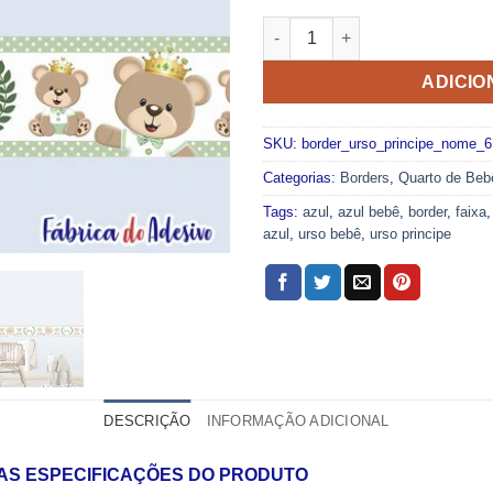
ADESIVO PERSONALIZADO FAI
ADICIO
SKU:
border_urso_principe_nome_6
Categorias:
Borders
,
Quarto de Beb
Tags:
azul
,
azul bebê
,
border
,
faixa
azul
,
urso bebê
,
urso principe
DESCRIÇÃO
INFORMAÇÃO ADICIONAL
 AS ESPECIFICAÇÕES DO PRODUTO