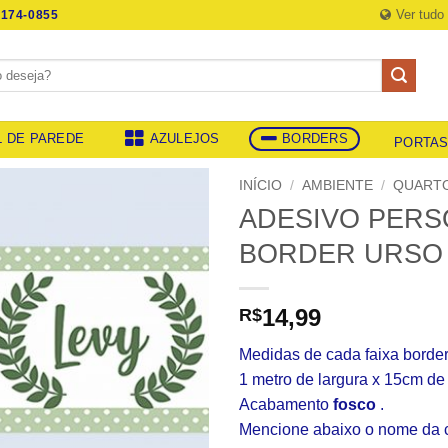
Ver tudo
174-0855
L DE PAREDE
AZULEJOS
BORDERS
PORTA
INÍCIO
/
AMBIENTE
/
QUARTO
ADESIVO PERS
BORDER URSO 
14,99
R$
Medidas de cada faixa border
1 metro de largura x 15cm de 
Acabamento
fosco
.
Mencione abaixo o nome da c