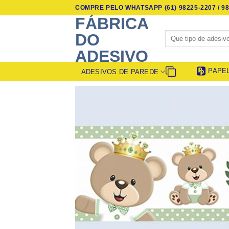
Skip
COMPRE PELO WHATSAPP (61) 98225-2207 / 98
to
FÁBRICA
content
Pesquisar
DO
por:
ADESIVO
PAPE
ADESIVOS DE PAREDE