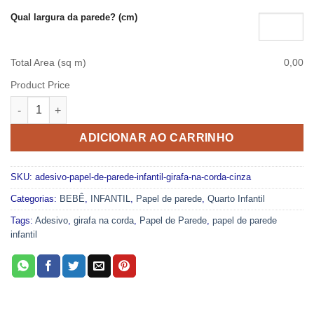
Qual largura da parede? (cm)
Total Area (sq m)
0,00
Product Price
PAPEL DE PAREDE ADESIVO LAVÁVEL - GIRAFA NA CORDA CIN
ADICIONAR AO CARRINHO
SKU:
adesivo-papel-de-parede-infantil-girafa-na-corda-cinza
Categorias:
BEBÊ
,
INFANTIL
,
Papel de parede
,
Quarto Infantil
Tags:
Adesivo
,
girafa na corda
,
Papel de Parede
,
papel de parede
infantil