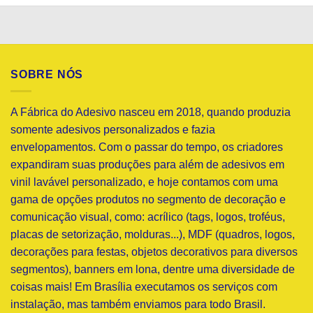
R$44,99
R$44,99
R$44,99
através
através
através
R$149,99
R$149,99
R$149,99
SOBRE NÓS
A Fábrica do Adesivo nasceu em 2018, quando produzia
somente adesivos personalizados e fazia
envelopamentos. Com o passar do tempo, os criadores
expandiram suas produções para além de adesivos em
vinil lavável personalizado, e hoje contamos com uma
gama de opções produtos no segmento de decoração e
comunicação visual, como: acrílico (tags, logos, troféus,
placas de setorização, molduras...), MDF (quadros, logos,
decorações para festas, objetos decorativos para diversos
segmentos), banners em lona, dentre uma diversidade de
coisas mais! Em Brasília executamos os serviços com
instalação, mas também enviamos para todo Brasil.