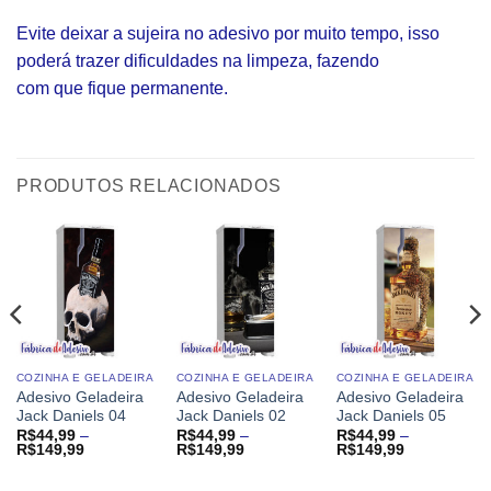
Evite deixar a sujeira no adesivo por muito tempo, isso
poderá trazer dificuldades na limpeza, fazendo
com que fique permanente.
PRODUTOS RELACIONADOS
COZINHA E GELADEIRA
COZINHA E GELADEIRA
COZINHA E GELADEIRA
Adesivo Geladeira
Adesivo Geladeira
Adesivo Geladeira
Jack Daniels 04
Jack Daniels 02
Jack Daniels 05
R$
44,99
–
R$
44,99
–
R$
44,99
–
Faixa
Faixa
Faixa
R$
149,99
R$
149,99
R$
149,99
de
de
de
preço:
preço:
preço: