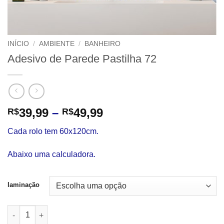
INÍCIO
/
AMBIENTE
/
BANHEIRO
Adesivo de Parede Pastilha 72
Faixa
39,99
–
49,99
R$
R$
de
Cada rolo tem 60x120cm.
preço:
R$39,99
Abaixo uma calculadora.
através
R$49,99
laminação
Adesivo de Parede Pastilha 72 quantidade