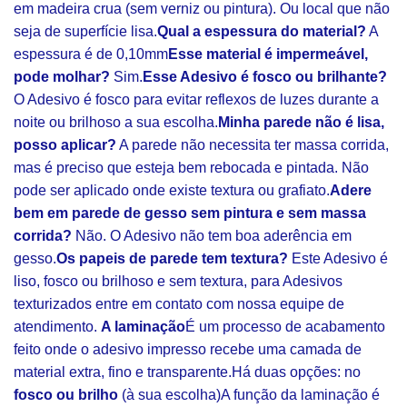
em madeira crua (sem verniz ou pintura). Ou local que não
seja de superfície lisa.
Qual a espessura do material?
A
espessura é de 0,10mm
Esse material é impermeável,
pode molhar?
Sim.
Esse Adesivo é fosco ou brilhante?
O Adesivo é fosco para evitar reflexos de luzes durante a
noite ou brilhoso a sua escolha.
Minha parede não é lisa,
posso aplicar?
A parede não necessita ter massa corrida,
mas é preciso que esteja bem rebocada e pintada. Não
pode ser aplicado onde existe textura ou grafiato.
Adere
bem em parede de gesso sem pintura e sem massa
corrida?
Não. O Adesivo não tem boa aderência em
gesso.
Os papeis de parede tem textura?
Este Adesivo é
liso, fosco ou brilhoso e sem textura, para Adesivos
texturizados entre em contato com nossa equipe de
atendimento.
A laminação
É um processo de acabamento
feito onde o adesivo impresso recebe uma camada de
material extra, fino e transparente.Há duas opções: no
fosco ou brilho
(à sua escolha)A função da laminação é