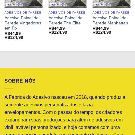
ADESIVOS DE PAREDE
ADESIVOS DE PAREDE
ADESIVOS DE PAREDE
Adesivo Painel de
Adesivo Painel de
Adesivo Painel de
Parede Vingadores
Parede The Eiffe
Parede Manhattan
em Pó
R$
44,99
–
R$
44,99
–
Faixa
Faixa
R$
124,99
R$
124,99
R$
44,99
–
de
de
Faixa
R$
124,99
preço:
preço:
de
R$44,99
R$44,99
preço:
através
através
R$44,99
R$124,99
R$124,99
através
R$124,99
SOBRE NÓS
A Fábrica do Adesivo nasceu em 2018, quando produzia
somente adesivos personalizados e fazia
envelopamentos. Com o passar do tempo, os criadores
expandiram suas produções para além de adesivos em
vinil lavável personalizado, e hoje contamos com uma
gama de opções produtos no segmento de decoração e