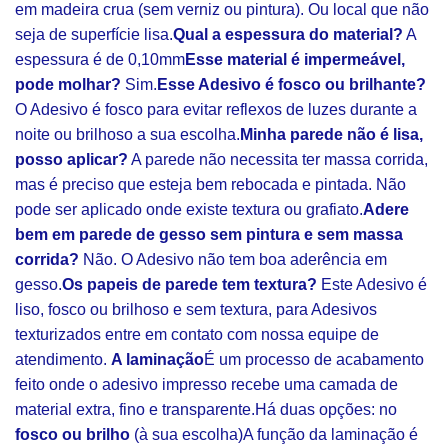
em madeira crua (sem verniz ou pintura). Ou local que não
seja de superfície lisa.
Qual a espessura do material?
A
espessura é de 0,10mm
Esse material é impermeável,
pode molhar?
Sim.
Esse Adesivo é fosco ou brilhante?
O Adesivo é fosco para evitar reflexos de luzes durante a
noite ou brilhoso a sua escolha.
Minha parede não é lisa,
posso aplicar?
A parede não necessita ter massa corrida,
mas é preciso que esteja bem rebocada e pintada. Não
pode ser aplicado onde existe textura ou grafiato.
Adere
bem em parede de gesso sem pintura e sem massa
corrida?
Não. O Adesivo não tem boa aderência em
gesso.
Os papeis de parede tem textura?
Este Adesivo é
liso, fosco ou brilhoso e sem textura, para Adesivos
texturizados entre em contato com nossa equipe de
atendimento.
A laminação
É um processo de acabamento
feito onde o adesivo impresso recebe uma camada de
material extra, fino e transparente.Há duas opções: no
fosco ou brilho
(à sua escolha)A função da laminação é