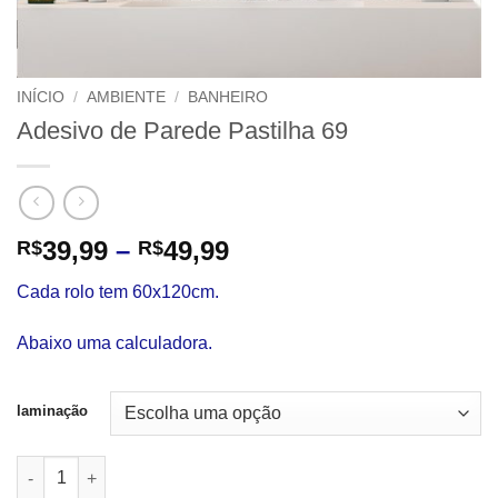
INÍCIO
/
AMBIENTE
/
BANHEIRO
Adesivo de Parede Pastilha 69
Faixa
39,99
–
49,99
R$
R$
de
Cada rolo tem 60x120cm.
preço:
R$39,99
Abaixo uma calculadora.
através
R$49,99
laminação
Adesivo de Parede Pastilha 69 quantidade