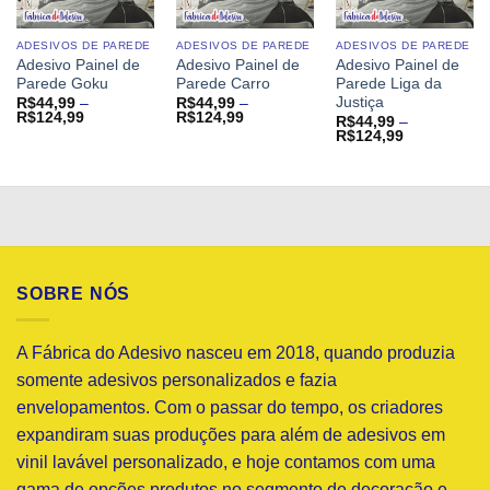
ADESIVOS DE PAREDE
ADESIVOS DE PAREDE
ADESIVOS DE PAREDE
Adesivo Painel de
Adesivo Painel de
Adesivo Painel de
Parede Goku
Parede Carro
Parede Liga da
Justiça
R$
44,99
–
R$
44,99
–
Faixa
Faixa
R$
124,99
R$
124,99
R$
44,99
–
de
de
Faixa
R$
124,99
preço:
preço:
de
R$44,99
R$44,99
preço:
através
através
R$44,99
R$124,99
R$124,99
através
R$124,99
SOBRE NÓS
A Fábrica do Adesivo nasceu em 2018, quando produzia
somente adesivos personalizados e fazia
envelopamentos. Com o passar do tempo, os criadores
expandiram suas produções para além de adesivos em
vinil lavável personalizado, e hoje contamos com uma
gama de opções produtos no segmento de decoração e