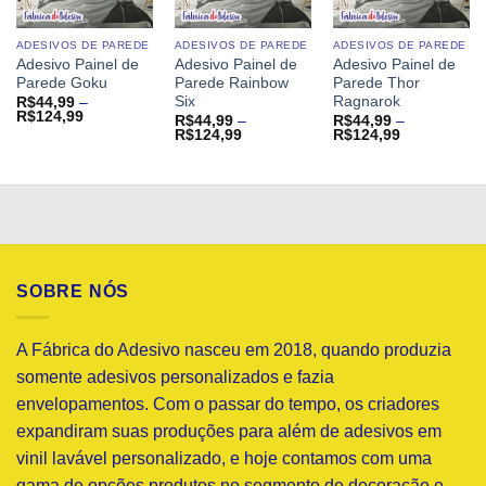
ADESIVOS DE PAREDE
ADESIVOS DE PAREDE
ADESIVOS DE PAREDE
Adesivo Painel de
Adesivo Painel de
Adesivo Painel de
Parede Goku
Parede Rainbow
Parede Thor
Six
Ragnarok
R$
44,99
–
Faixa
R$
124,99
R$
44,99
–
R$
44,99
–
de
Faixa
Faixa
R$
124,99
R$
124,99
preço:
de
de
R$44,99
preço:
preço:
através
R$44,99
R$44,99
R$124,99
através
através
R$124,99
R$124,99
SOBRE NÓS
A Fábrica do Adesivo nasceu em 2018, quando produzia
somente adesivos personalizados e fazia
envelopamentos. Com o passar do tempo, os criadores
expandiram suas produções para além de adesivos em
vinil lavável personalizado, e hoje contamos com uma
gama de opções produtos no segmento de decoração e