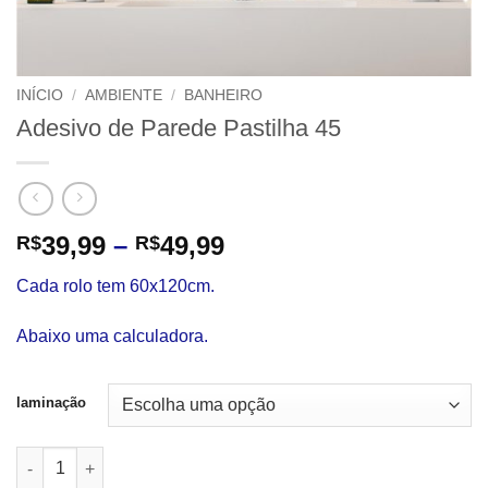
INÍCIO
/
AMBIENTE
/
BANHEIRO
Adesivo de Parede Pastilha 45
Faixa
39,99
–
49,99
R$
R$
de
Cada rolo tem 60x120cm.
preço:
R$39,99
Abaixo uma calculadora.
através
R$49,99
laminação
Adesivo de Parede Pastilha 45 quantidade