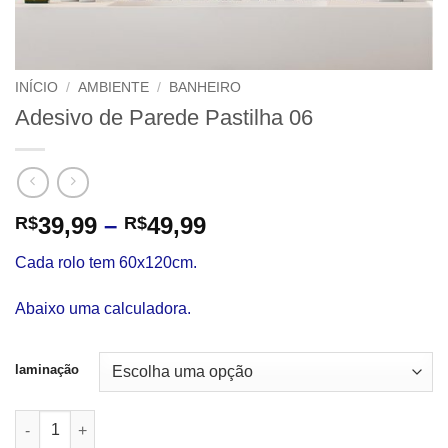
INÍCIO
/
AMBIENTE
/
BANHEIRO
Adesivo de Parede Pastilha 06
Faixa
39,99
–
49,99
R$
R$
de
Cada rolo tem 60x120cm.
preço:
R$39,99
Abaixo uma calculadora.
através
R$49,99
laminação
Adesivo de Parede Pastilha 06 quantidade