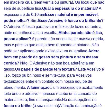
em madeira crua (sem verniz ou pintura). Ou local que não
seja de superfície lisa.
Qual a espessura do material?
A
espessura é de 0,10mm
Esse material é impermeável,
pode molhar?
Sim.
Esse Adesivo é fosco ou brilhante?
O Adesivo é fosco para evitar reflexos de luzes durante a
noite ou brilhoso a sua escolha.
Minha parede não é lisa,
posso aplicar?
A parede não necessita ter massa corrida,
mas é preciso que esteja bem rebocada e pintada. Não
pode ser aplicado onde existe textura ou grafiato.
Adere
bem em parede de gesso sem pintura e sem massa
corrida?
Não. O Adesivo não tem boa aderência em
gesso.
Os papeis de parede tem textura?
Este Adesivo é
liso, fosco ou brilhoso e sem textura, para Adesivos
texturizados entre em contato com nossa equipe de
atendimento.
A laminação
É um processo de acabamento
feito onde o adesivo impresso recebe uma camada de
material extra, fino e transparente.Há duas opções: no
fosco ou brilho
(à sua escolha)A função da laminação é