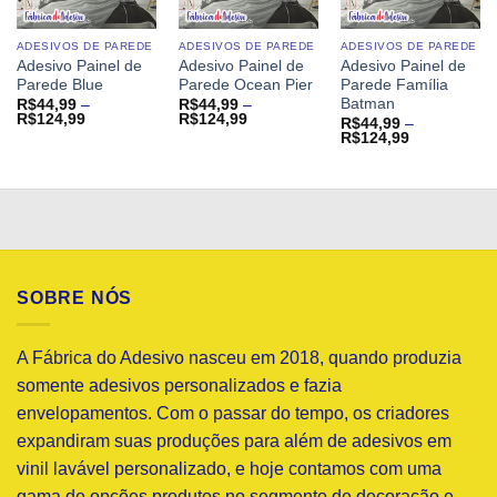
ADESIVOS DE PAREDE
ADESIVOS DE PAREDE
ADESIVOS DE PAREDE
Adesivo Painel de
Adesivo Painel de
Adesivo Painel de
Parede Blue
Parede Ocean Pier
Parede Família
Batman
R$
44,99
–
R$
44,99
–
Faixa
Faixa
R$
124,99
R$
124,99
R$
44,99
–
de
de
Faixa
R$
124,99
preço:
preço:
de
R$44,99
R$44,99
preço:
através
através
R$44,99
R$124,99
R$124,99
através
R$124,99
SOBRE NÓS
A Fábrica do Adesivo nasceu em 2018, quando produzia
somente adesivos personalizados e fazia
envelopamentos. Com o passar do tempo, os criadores
expandiram suas produções para além de adesivos em
vinil lavável personalizado, e hoje contamos com uma
gama de opções produtos no segmento de decoração e