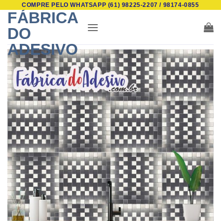
COMPRE PELO WHATSAPP (61) 98225-2207 / 98174-0855
Skip
FÁBRICA
to
DO
content
ADESIVO