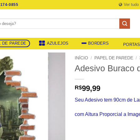
Ver tudo
174-0855
L DE PAREDE
AZULEJOS
BORDERS
PORTA
INÍCIO
/
PAPEL DE PAREDE
/
Adesivo Buraco 
99,99
R$
Seu Adesivo tem 90cm de La
com Altura Proporcial a Ima