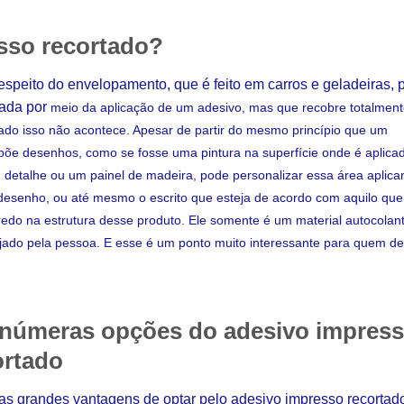
sso recortado?
respeito do envelopamento, que é feito em carros e geladeiras, 
zada por
meio da aplicação de um adesivo, mas que recobre totalment
tado isso não acontece. Apesar de partir do mesmo princípio que um
põe desenhos, como se fosse uma pintura na superfície onde é aplica
etalhe ou um painel de madeira, pode personalizar essa área aplica
esenho, ou até mesmo o escrito que esteja de acordo com aquilo que
edo na estrutura desse produto. Ele somente é um material autocolant
ejado pela pessoa. E esse é um ponto muito interessante para quem de
inúmeras opções do adesivo impres
ortado
s grandes vantagens de optar pelo adesivo impresso recortado 