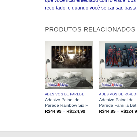
que você ficar entediado com o visual do
recortado, e quando você se cansar, basta 
PRODUTOS RELACIONADOS
IVOS DE PAREDE
ADESIVOS DE PAREDE
ADESIVOS DE PARED
ivo Painel de
Adesivo Painel de
Adesivo Painel de
de Titan Colossal
Parede Rainbow Six F
Parede Família Ba
Faixa
Faixa
4,99
–
R$
124,99
R$
44,99
–
R$
124,99
R$
44,99
–
R$
124,
de
de
preço:
preço:
R$44,99
R$44,99
através
através
R$124,99
R$124,99