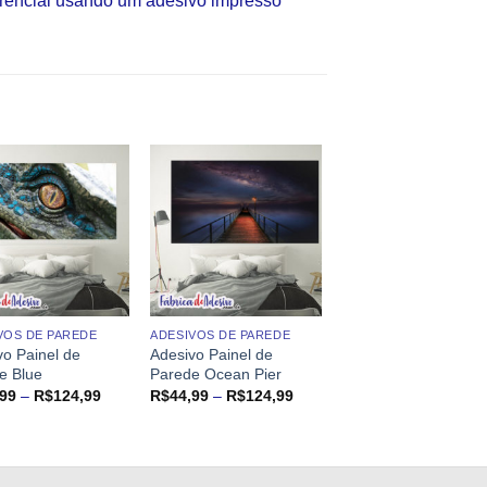
erencial usando um adesivo impresso
VOS DE PAREDE
ADESIVOS DE PAREDE
vo Painel de
Adesivo Painel de
e Blue
Parede Ocean Pier
Faixa
Faixa
,99
–
R$
124,99
R$
44,99
–
R$
124,99
de
de
preço:
preço:
R$44,99
R$44,99
através
através
R$124,99
R$124,99