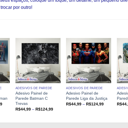
s seus espaços, coloque um toque, um detalhe, um pequeno dif
trocar por outro!
E
ADESIVOS DE PAREDE
ADESIVOS DE PAREDE
ADESI
Adesivo Painel de
Adesivo Painel de
Adesi
tman
Parede Batman C
Parede Liga da Justiça
Pared
Trevas
Faixa
Faixa
99
R$
44,99
–
R$
124,99
R$
44
de
de
Faixa
R$
44,99
–
R$
124,99
preço:
preço:
de
R$44,99
R$44,99
preço:
através
através
R$44,99
R$124,99
R$124,99
através