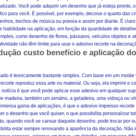
alizado. Você pode adquirir um desenho que já esteja pronto, 
fico para você. É possível, por exemplo, decorar o quarto das
enhos, trechos de música ou poesia e assim por diante. É clar
e habilidade na aplicação, em função da quantidade de detalh
imples, como desenho de flores, pássaros, veículos objetos e 
atividade não têm limite para usar o adesivo recorte na decoraç
dução custo benefício e aplicação d
ado é teoricamente bastante simples. Com base em um molde v
ecorte reproduz essa arte no material. Ou seja, ela imprimi e c
 notícia é que você pode aplicar esse adesivo em qualquer super
 madeira, também um armário, a geladeira, uma vidraça ou vitri
 imensa gama de aplicações, é que o adesivo impresso recorte 
 ter o desenho que você quiser, o que possibilita personalizar t
ão, quando você se cansar daquele desenho, pode trocar por out
ibilita estar sempre renovando a aparência da decoração. Não 