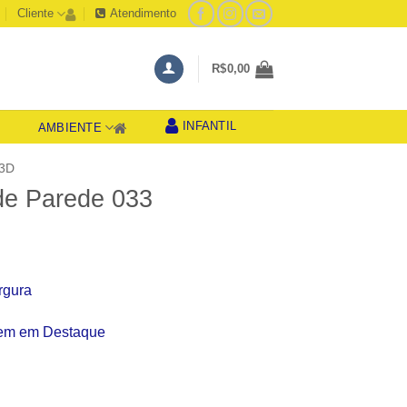
Cliente
Atendimento
R$
0,00
INFANTIL
AMBIENTE
S
3D
de Parede 033
rgura
gem em Destaque