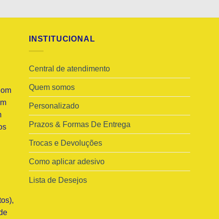
R$124,99
INSTITUCIONAL
Central de atendimento
Quem somos
Com
am
Personalizado
m
Prazos & Formas De Entrega
os
Trocas e Devoluções
Como aplicar adesivo
Lista de Desejos
os),
de