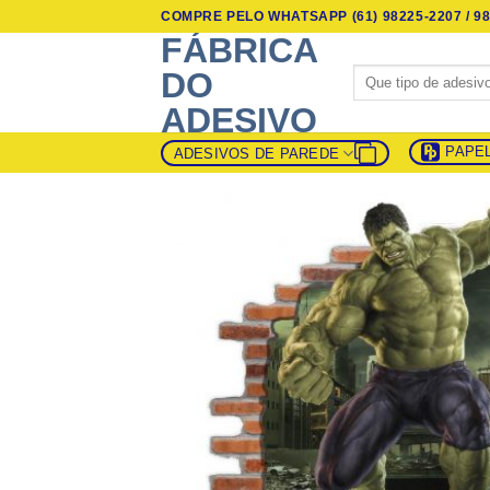
Skip
COMPRE PELO WHATSAPP (61) 98225-2207 / 98
to
FÁBRICA
content
Pesquisar
DO
por:
ADESIVO
PAPE
ADESIVOS DE PAREDE