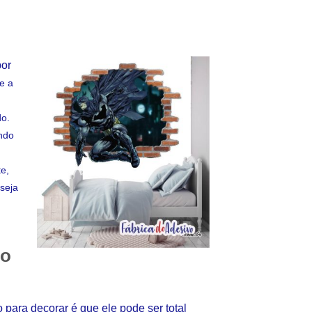
por
e a
do.
ndo
e,
seja
so
para decorar é que ele pode ser total