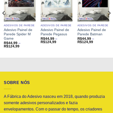
ADESIVOS DE PAREDE
ADESIVOS DE PAREDE
ADESIVOS DE PAREDE
Adesivo Painel de
Adesivo Painel de
Adesivo Painel de
Parede Spider M
Parede Pegasus
Parede Batman
Game
R$
44,99
–
R$
44,99
–
Faixa
Faixa
R$
124,99
R$
124,99
R$
44,99
–
de
de
Faixa
R$
124,99
preço:
preço:
de
R$44,99
R$44,99
preço:
através
através
R$44,99
R$124,99
R$124,99
através
R$124,99
SOBRE NÓS
A Fábrica do Adesivo nasceu em 2018, quando produzia
somente adesivos personalizados e fazia
envelopamentos. Com o passar do tempo, os criadores