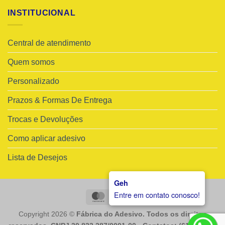
INSTITUCIONAL
Central de atendimento
Quem somos
Personalizado
Prazos & Formas De Entrega
Trocas e Devoluções
Como aplicar adesivo
Lista de Desejos
Geh
Entre em contato conosco!
MasterCard
Visa
Copyright 2026 ©
Fábrica do Adesivo. Todos os direitos