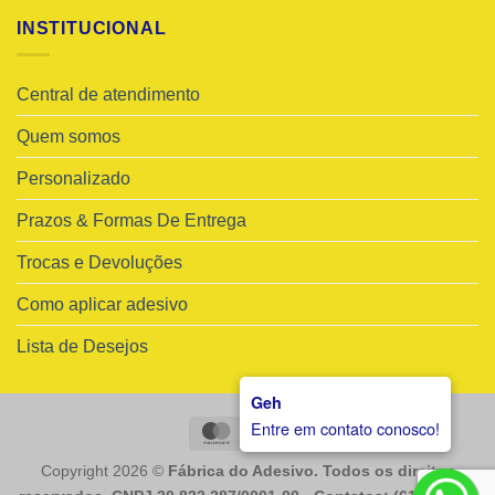
INSTITUCIONAL
Central de atendimento
Quem somos
Personalizado
Prazos & Formas De Entrega
Trocas e Devoluções
Como aplicar adesivo
Lista de Desejos
Geh
Entre em contato conosco!
MasterCard
Visa
Copyright 2026 ©
Fábrica do Adesivo. Todos os direitos