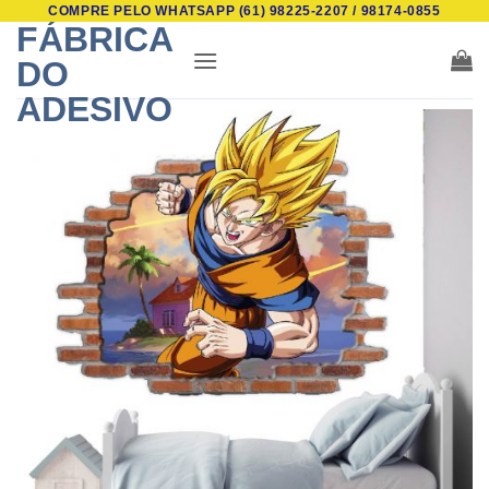
COMPRE PELO WHATSAPP (61) 98225-2207 / 98174-0855
Skip
FÁBRICA
to
DO
content
ADESIVO