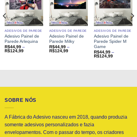
ADESIVOS DE PAREDE
ADESIVOS DE PAREDE
ADESIVOS DE PAREDE
Adesivo Painel de
Adesivo Painel de
Adesivo Painel de
Parede Arlequina
Parede Milky
Parede Spider M
Game
R$
44,99
–
R$
44,99
–
Faixa
Faixa
R$
124,99
R$
124,99
R$
44,99
–
de
de
Faixa
R$
124,99
preço:
preço:
de
R$44,99
R$44,99
preço:
através
através
R$44,99
R$124,99
R$124,99
através
R$124,99
SOBRE NÓS
A Fábrica do Adesivo nasceu em 2018, quando produzia
somente adesivos personalizados e fazia
envelopamentos. Com o passar do tempo, os criadores