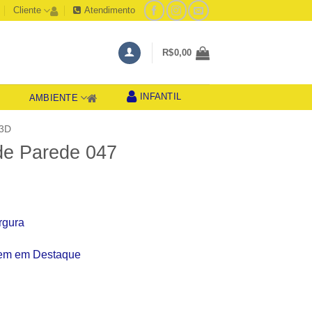
Cliente
Atendimento
R$
0,00
INFANTIL
AMBIENTE
S
3D
de Parede 047
rgura
gem em Destaque