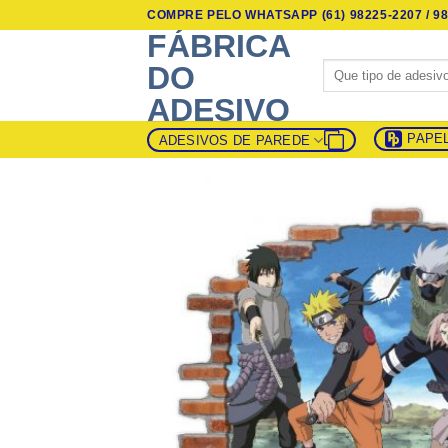
Skip
COMPRE PELO WHATSAPP (61) 98225-2207 / 98
to
FÁBRICA
content
Pesquisar
DO
por:
ADESIVO
PAPE
ADESIVOS DE PAREDE