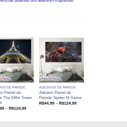
erencial usando um adesivo impresso
VOS DE PAREDE
ADESIVOS DE PAREDE
vo Painel de
Adesivo Painel de
e The Eiffel Tower
Parede Spider M Game
gh
Faixa
R$
44,99
–
R$
124,99
de
Faixa
,99
–
R$
124,99
preço:
de
R$44,99
preço:
através
R$44,99
R$124,99
através