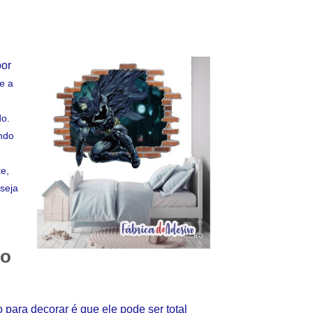
por
e a
do.
ndo
e,
seja
so
para decorar é que ele pode ser total