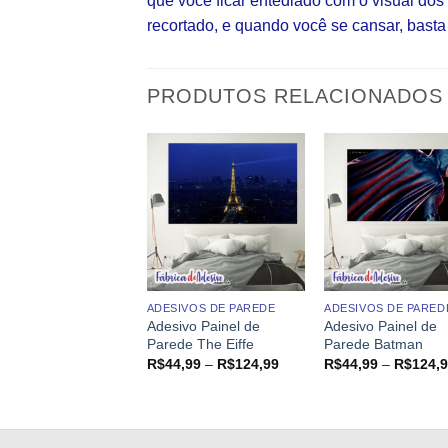
que você ficar entediado com o visual do
recortado, e quando você se cansar, basta 
PRODUTOS RELACIONADOS
IVOS DE PAREDE
ADESIVOS DE PAREDE
ADESIVOS DE PARED
ivo Painel de
Adesivo Painel de
Adesivo Painel de
de Vingadores em
Parede The Eiffe
Parede Batman
Faixa
R$
44,99
–
R$
124,99
R$
44,99
–
R$
124,
de
Faixa
4,99
–
R$
124,99
preço:
de
R$44,99
preço:
através
R$44,99
R$124,99
através