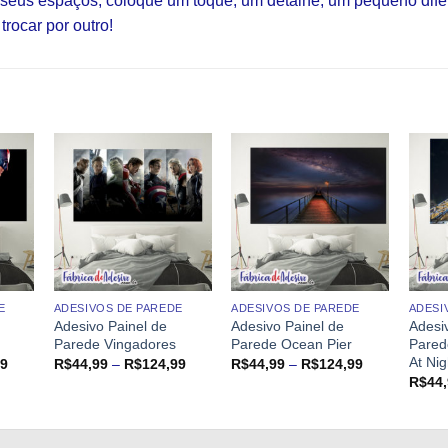
s seus espaços, coloque um toque, um detalhe, um pequeno dif
trocar por outro!
E
ADESIVOS DE PAREDE
ADESIVOS DE PAREDE
ADESI
Adesivo Painel de
Adesivo Painel de
Adesi
Parede Vingadores
Parede Ocean Pier
Pared
At Ni
Faixa
Faixa
Faixa
99
R$
44,99
–
R$
124,99
R$
44,99
–
R$
124,99
de
de
de
R$
44
preço:
preço:
preço:
R$44,99
R$44,99
R$44,99
através
através
através
R$124,99
R$124,99
R$124,99