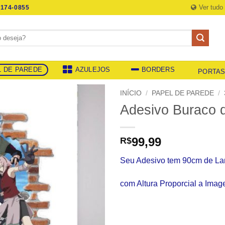
Ver tudo
174-0855
L DE PAREDE
AZULEJOS
BORDERS
PORTA
INÍCIO
/
PAPEL DE PAREDE
/
Adesivo Buraco 
99,99
R$
Seu Adesivo tem 90cm de La
com Altura Proporcial a Ima