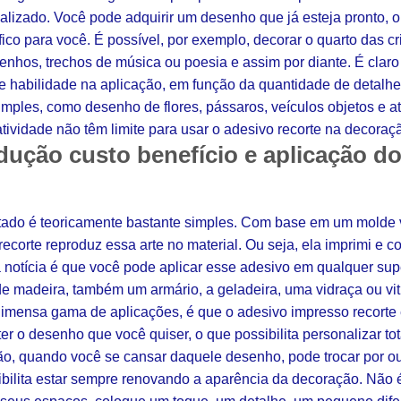
alizado. Você pode adquirir um desenho que já esteja pronto, 
fico para você. É possível, por exemplo, decorar o quarto das
enhos, trechos de música ou poesia e assim por diante. É clar
e habilidade na aplicação, em função da quantidade de detalh
imples, como desenho de flores, pássaros, veículos objetos e 
atividade não têm limite para usar o adesivo recorte na decoraç
dução custo benefício e aplicação d
ado é teoricamente bastante simples. Com base em um molde v
ecorte reproduz essa arte no material. Ou seja, ela imprimi e c
 notícia é que você pode aplicar esse adesivo em qualquer super
 madeira, também um armário, a geladeira, uma vidraça ou vitri
 imensa gama de aplicações, é que o adesivo impresso recorte 
 ter o desenho que você quiser, o que possibilita personalizar t
ão, quando você se cansar daquele desenho, pode trocar por out
ibilita estar sempre renovando a aparência da decoração. Não 