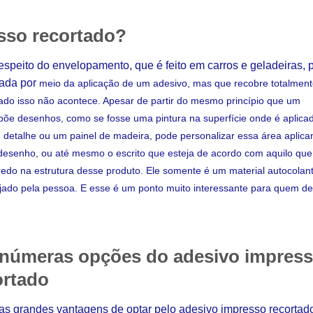
sso recortado?
respeito do envelopamento, que é feito em carros e geladeiras, 
zada por
meio da aplicação de um adesivo, mas que recobre totalment
tado isso não acontece. Apesar de partir do mesmo princípio que um
põe desenhos, como se fosse uma pintura na superfície onde é aplica
etalhe ou um painel de madeira, pode personalizar essa área aplica
esenho, ou até mesmo o escrito que esteja de acordo com aquilo que
edo na estrutura desse produto. Ele somente é um material autocolant
ejado pela pessoa. E esse é um ponto muito interessante para quem de
inúmeras opções do adesivo impres
ortado
s grandes vantagens de optar pelo adesivo impresso recortado 