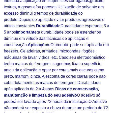
indicada a aplicação em superfícies corrugadas,grafiato,
textura, rugosas e/ou porosas.Utilização de solvente em
excesso diminui o tempo de durabilidade do
produto.Depois de aplicado evitar produtos agressivos e
atritos constantes.
Durabilidade
Durabilidade esperada: 3 a
5 anos
Importante:
a durabilidade pode se estender ou
diminuir em virtude das técnicas de aplicação e
conservação.
Aplicações:
O produto pode ser aplicado em
freezers, Geladeiras, armários, microondas, fogões,
máquinas de lavar, vidros, etc. Caso seu eletrodoméstico
tenha marcas de ferrugem, sugerimos lixar a superfície
antes da aplicação e optar por cores mais escuras como
preto, marrom, cinza. A escolha de cores claras pode não
cobrir totalmente as marcas de ferrugem. Durabilidade
após aplicado de 2 a 4 anos.
Dicas de conservação,
manutenção e limpeza do seu adesivo
O adesivo só
poderá ser lavado após 72 horas da instalação.O Adesivo
não poderá ser exposto a chuva durante um período de 72