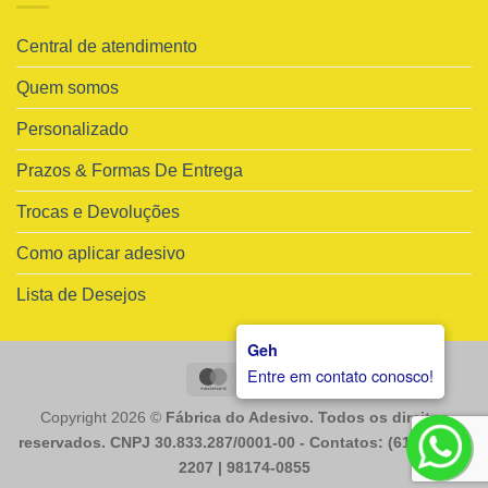
Central de atendimento
Quem somos
Personalizado
Prazos & Formas De Entrega
Trocas e Devoluções
Como aplicar adesivo
Lista de Desejos
Geh
Entre em contato conosco!
MasterCard
Visa
Copyright 2026 ©
Fábrica do Adesivo. Todos os direitos
reservados. CNPJ 30.833.287/0001-00 - Contatos: (61) 98225-
2207 | 98174-0855