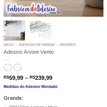
INÍCIO
/
ADESIVOS DE PAREDE
/
ÁRVORES
Adesivo Árvore Vento
Faixa
59,99
–
239,99
R$
R$
de
Medidas do Adesivo Montado:
preço:
R$59,99
Grande:
através
R$239,99