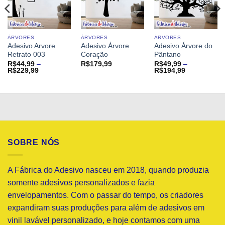
ÁRVORES
ÁRVORES
ÁRVORES
Adesivo Arvore
Adesivo Árvore
Adesivo Árvore do
Retrato 003
Coração
Pântano
R$
44,99
–
R$
179,99
R$
49,99
–
Faixa
Faixa
R$
229,99
R$
194,99
de
de
preço:
preço:
R$44,99
R$49,99
através
através
R$229,99
R$194,99
SOBRE NÓS
A Fábrica do Adesivo nasceu em 2018, quando produzia
somente adesivos personalizados e fazia
envelopamentos. Com o passar do tempo, os criadores
expandiram suas produções para além de adesivos em
vinil lavável personalizado, e hoje contamos com uma